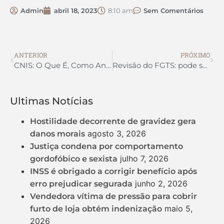
Admin
abril 18, 2023
8:10 am
Sem Comentários
ANTERIOR
PRÓXIMO
CNIS: O Que É, Como Analisar E Corrigir? Cadastro Nacional de Informações Sociais
Revisão do FGTS: pode ser decidida essa semana
Ultimas Notícias
Hostilidade decorrente de gravidez gera
agosto 3, 2026
danos morais
Justiça condena por comportamento
julho 7, 2026
gordofóbico e sexista
INSS é obrigado a corrigir benefício após
junho 2, 2026
erro prejudicar segurada
Vendedora vítima de pressão para cobrir
maio 5,
furto de loja obtém indenização
2026