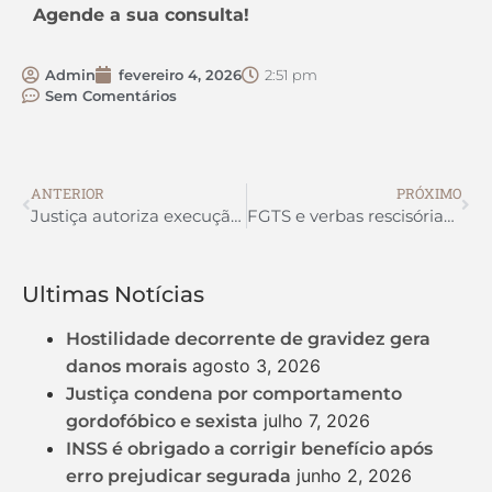
Agende a sua consulta!
Admin
fevereiro 4, 2026
2:51 pm
Sem Comentários
ANTERIOR
PRÓXIMO
Justiça autoriza execução em face de cônjuge do devedor
FGTS e verbas rescisórias de empregado falecido são pagos apenas a dependentes habilitados no INSS
Ultimas Notícias
Hostilidade decorrente de gravidez gera
agosto 3, 2026
danos morais
Justiça condena por comportamento
julho 7, 2026
gordofóbico e sexista
INSS é obrigado a corrigir benefício após
junho 2, 2026
erro prejudicar segurada