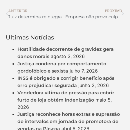
ANTERIOR
PRÓXIMO
Juiz determina reintegração de agente bancário com TEA demitido sem justa causa
Empresa não prova culpa exclusiva da vítima em acidente de trabalho e é condenada
Ultimas Notícias
Hostilidade decorrente de gravidez gera
agosto 3, 2026
danos morais
Justiça condena por comportamento
julho 7, 2026
gordofóbico e sexista
INSS é obrigado a corrigir benefício após
junho 2, 2026
erro prejudicar segurada
Vendedora vítima de pressão para cobrir
maio 5,
furto de loja obtém indenização
2026
Justiça reconhece horas extras e supressão
de intervalos em jornada de promotora de
abril 6, 2026
vendas na Páscoa