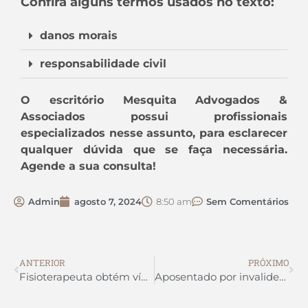
Confira alguns termos usados no texto:
danos morais
responsabilidade civil
O escritório Mesquita Advogados &
Associados possui profissionais
especializados nesse assunto, para esclarecer
qualquer dúvida que se faça necessária.
Agende a sua consulta!
Admin
agosto 7, 2024
8:50 am
Sem Comentários
ANTERIOR
PRÓXIMO
Fisioterapeuta obtém vínculo empregatício ao comprovar fraude na contratação como sócia de empresa
Aposentado por invalidez com contrato de trabalho suspenso não pode ser dispensado