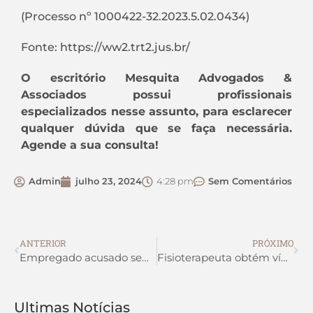
(Processo nº 1000422-32.2023.5.02.0434)
Fonte: https://ww2.trt2.jus.br/
O escritório Mesquita Advogados &
Associados possui profissionais
especializados nesse assunto, para esclarecer
qualquer dúvida que se faça necessária.
Agende a sua consulta!
Admin
julho 23, 2024
4:28 pm
Sem Comentários
ANTERIOR
PRÓXIMO
Empregado acusado sem provas de furto reverte justa causa e recebe indenização
Fisioterapeuta obtém vínculo empregatício ao comprovar fraude na contratação como sócia de empresa
Ultimas Notícias