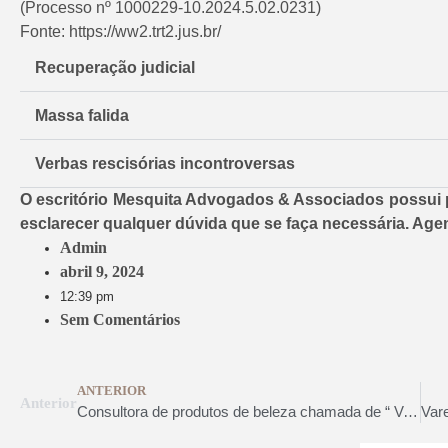
(Processo nº 1000229-10.2024.5.02.0231)
Fonte: https://ww2.trt2.jus.br/
Recuperação judicial
Massa falida
Verbas rescisórias incontroversas
O escritório Mesquita Advogados & Associados possui p
esclarecer qualquer dúvida que se faça necessária. Age
Admin
abril 9, 2024
12:39 pm
Sem Comentários
ANTERIOR
Anterior
Consultora de produtos de beleza chamada de “ Velha, gorda e feia” deve ser indenizada