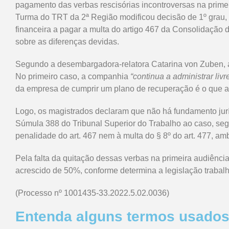
pagamento das verbas rescisórias incontroversas na prime
Turma do TRT da 2ª Região modificou decisão de 1º grau,
financeira a pagar a multa do artigo 467 da Consolidação
sobre as diferenças devidas.
Segundo a desembargadora-relatora Catarina von Zuben, a 
No primeiro caso, a companhia
“continua a administrar liv
da empresa de cumprir um plano de recuperação é o que au
Logo, os magistrados declaram que não há fundamento juríd
Súmula 388 do Tribunal Superior do Trabalho ao caso, segu
penalidade do art. 467 nem à multa do § 8º do art. 477, am
Pela falta da quitação dessas verbas na primeira audiênci
acrescido de 50%, conforme determina a legislação trabalh
(Processo nº 1001435-33.2022.5.02.0036)
Entenda alguns termos usados 