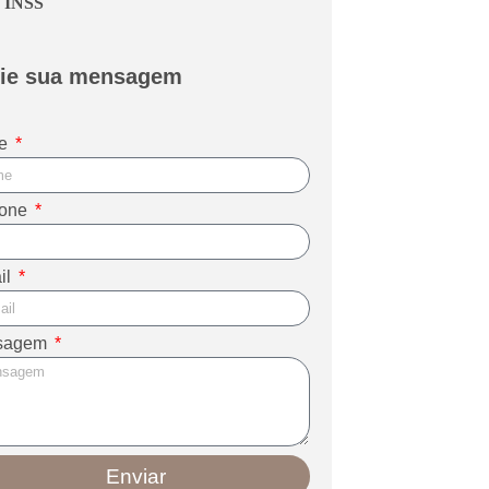
INSS
ie sua mensagem
e
fone
il
sagem
Enviar