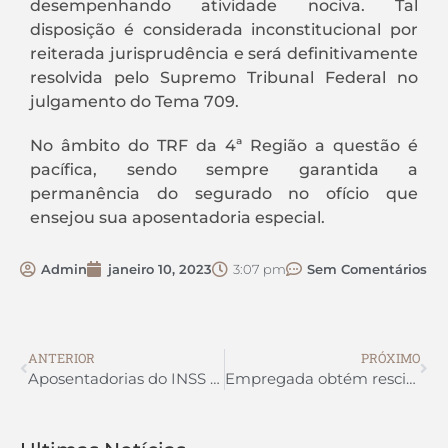
desempenhando atividade nociva. Tal
disposição é considerada inconstitucional por
reiterada jurisprudência e será definitivamente
resolvida pelo Supremo Tribunal Federal no
julgamento do Tema 709.
No âmbito do TRF da 4ª Região a questão é
pacífica, sendo sempre garantida a
permanência do segurado no ofício que
ensejou sua aposentadoria especial.
Admin
janeiro 10, 2023
3:07 pm
Sem Comentários
ANTERIOR
PRÓXIMO
Aposentadorias do INSS mudam em 2023, veja as novas regras
Empregada obtém rescisão indireta após mudar de residência sem receber reajuste no vale-transporte