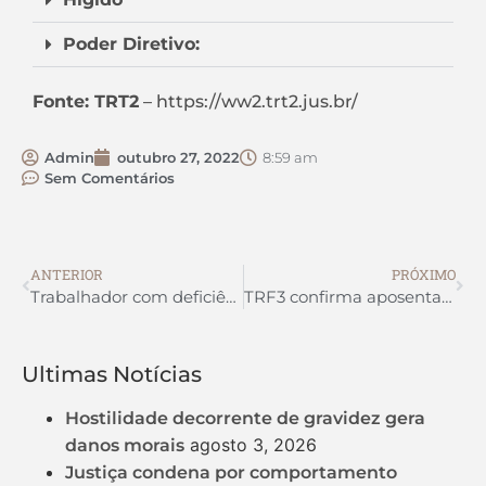
Poder Diretivo:
Fonte: TRT2
– https://ww2.trt2.jus.br/
Admin
outubro 27, 2022
8:59 am
Sem Comentários
ANTERIOR
PRÓXIMO
Trabalhador com deficiência consegue prorrogação de estabilidade na pandemia
TRF3 confirma aposentadoria por invalidez a faxineira com doença ortopédica degenerativa
Ultimas Notícias
Hostilidade decorrente de gravidez gera
agosto 3, 2026
danos morais
Justiça condena por comportamento